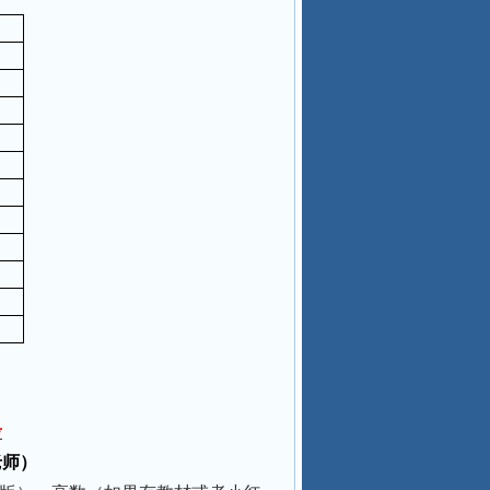
考
老师）