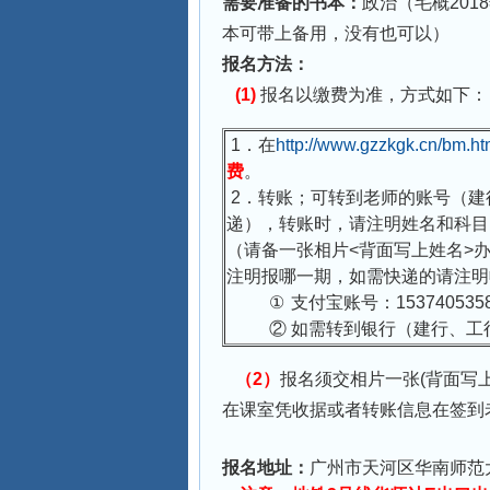
需要准备的书本：
政治（毛概20
本可带上备用，没有也可以）
报名方法：
(1)
报名以缴费为准，方式如下：
1
．
在
http://www.gzzkgk.cn/bm.ht
费
。
2
．
转账；可转到老师的账号（建
递），转账时，请注明姓名和科目
（请备一张相片<背面写上姓名>
注明报哪一期，如需快递的请注明
①
支付宝账号：
153740535
②
如需转到银行（建行、工
（
2
）
报名须交相片一张(背面写上
在课室凭收据或者转账信息在签到
报名地址：
广州市天河区华南师范