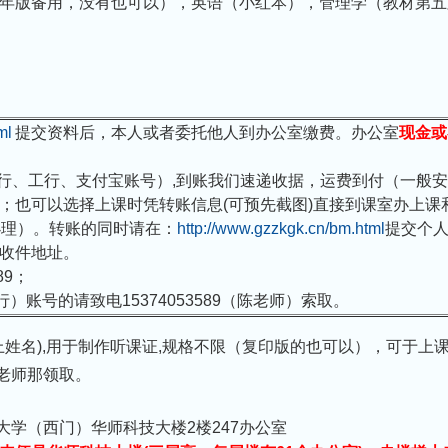
18年版备用，没有也可以），英语（小红本），管理学（教材第
ml
提交资料后，本人或者委托他人到办公室缴费。办公室
现金或
行、工行、支付宝账号）
,
到账我们速递收据，运费到付（一般安
；也可以选择上课时凭转账信息(可预先截图)直接到课室办上课
办理）。转账的同时请在：
http://www.gzzkgk.cn/bm.html
提交个
收件地址。
89
；
行）账号的请致电
15374053589
（陈老师）索取。
姓名)
,
用于制作听课证
,
规格不限（复印版的也可以），可于上
老师那领取。
大学（西门）华师科技大楼
2
楼
247
办公室