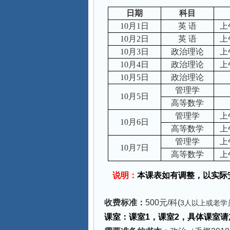
日期
科目
10
月
1
日
英
语
上
10
月
2
日
英
语
上
10
月
3
日
政治理论
上
10
月
4
日
政治理论
上
10
月
5
日
政治理论
管理学
10
月
5
日
高等数学
管理学
上
10
月
6
日
高等数学
上
管理学
上
10
月
7
日
高等数学
上
说明：
本课表如有调整，以实际
收费标准：
500
元
/
科
(
3人以上或老学
课室：课室1，课室2，具体课室请加微