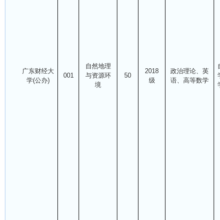
自然地理
广东财经大
2018
政治理论、英
001
与资源环
50
学(公办)
级
语、高等数学
境