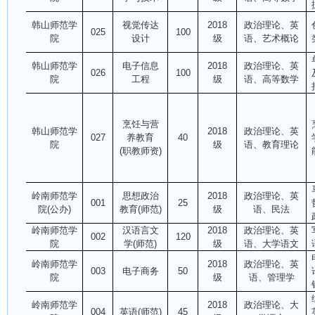
韩山师范学
视觉传达
2018
政治理论、英
025
100
院
设计
级
语、艺术概论
韩山师范学
电子信息
2018
政治理论、英
026
100
院
工程
级
语、高等数学
烹饪与营
韩山师范学
2018
政治理论、英
027
养教育
40
院
级
语、教育理论
(职教师资)
岭南师范学
思想政治
2018
政治理论、英
001
25
院(公办)
教育(师范)
级
语、民法
岭南师范学
汉语言文
2018
政治理论、英
002
120
院
学(师范)
级
语、大学语文
岭南师范学
2018
政治理论、英
003
电子商务
50
院
级
语、管理学
岭南师范学
2018
政治理论、大
004
英语(师范)
45