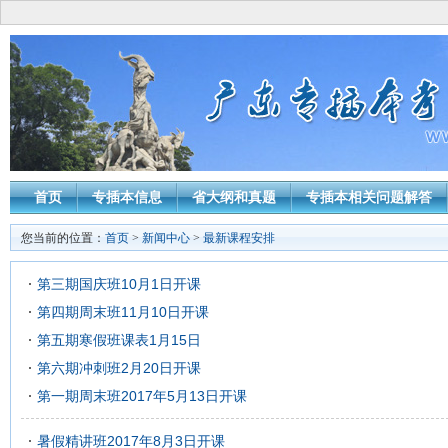
首页
专插本信息
省大纲和真题
专插本相关问题解答
您当前的位置：
首页
>
新闻中心
>
最新课程安排
第三期国庆班10月1日开课
第四期周末班11月10日开课
第五期寒假班课表1月15日
第六期冲刺班2月20日开课
第一期周末班2017年5月13日开课
暑假精讲班2017年8月3日开课