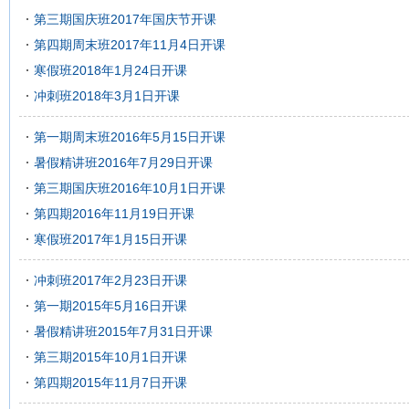
第三期国庆班2017年国庆节开课
第四期周末班2017年11月4日开课
寒假班2018年1月24日开课
冲刺班2018年3月1日开课
第一期周末班2016年5月15日开课
暑假精讲班2016年7月29日开课
第三期国庆班2016年10月1日开课
第四期2016年11月19日开课
寒假班2017年1月15日开课
冲刺班2017年2月23日开课
第一期2015年5月16日开课
暑假精讲班2015年7月31日开课
第三期2015年10月1日开课
第四期2015年11月7日开课